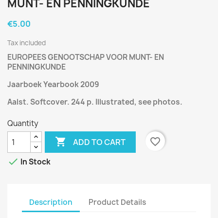
MUNT- EN PENNINGKUNDE
€5.00
Tax included
EUROPEES GENOOTSCHAP VOOR MUNT- EN
PENNINGKUNDE
Jaarboek Yearbook 2009
Aalst. Softcover. 244 p. Illustrated, see photos.
Quantity

favorite_border
ADD TO CART

In Stock
Description
Product Details