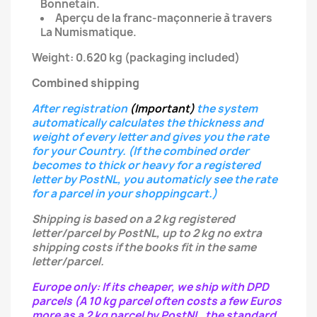
Bonnetain.
Aperçu de la franc-maçonnerie à travers
La Numismatique.
Weight: 0.620 kg (packaging included)
Combined shipping
After registration
(Important)
the system
automatically calculates the thickness and
weight of every letter
and gives you the rate
for your Country.
(If the combined order
becomes to thick or heavy for a registered
letter
by PostNL, you automaticly see the rate
for a parcel in your shoppingcart.)
Shipping is based on a 2 kg registered
letter/parcel by PostNL, up to 2 kg no extra
shipping costs if the books fit in the same
letter/parcel.
Europe only: If its cheaper, we ship with DPD
parcels (A 10 kg parcel often costs a few Euros
more as a 2 kg parcel by PostNL, the standard