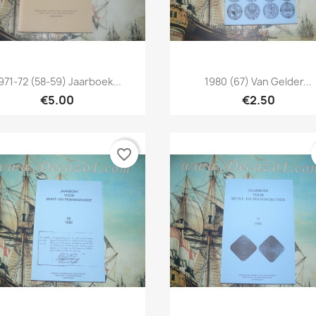
Quick view
Quick view


971-72 (58-59) Jaarboek...
1980 (67) Van Gelder...
€5.00
€2.50
favorite_border