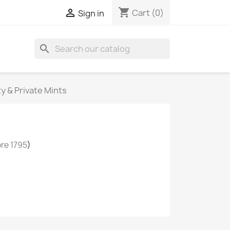
shopping_cart

Cart
(0)
Sign in
search
ty & Private Mints
ore 1795
)