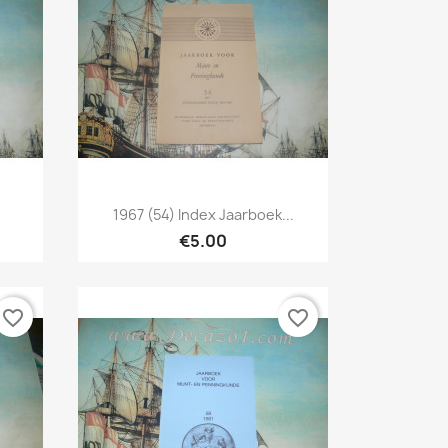
Quick view

1967 (54) Index Jaarboek...
€5.00
favorite_border
favorite_border