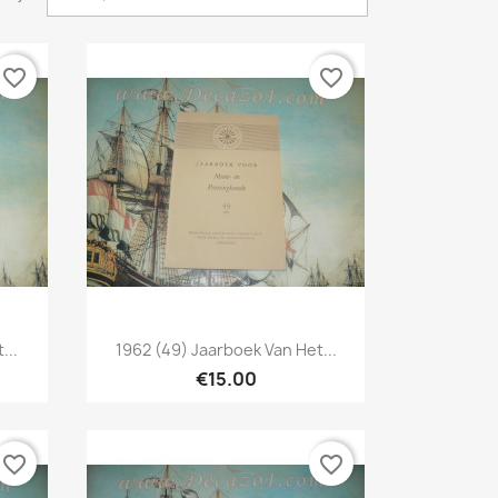
favorite_border
favorite_border
Quick view

...
1962 (49) Jaarboek Van Het...
€15.00
favorite_border
favorite_border