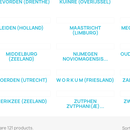
EVORDEN (DRENTHE)
KUINRE (OVERIJSSEL)
LEIDEN (HOLLAND)
MAASTRICHT
MEG
(LIMBURG)
MIDDELBURG
NIJMEGEN
OUD
(ZEELAND)
NOVIOMAGENSIS...
OERDEN (UTRECHT)
W O R K U M (FRIESLAND)
ZA
IERIKZEE (ZEELAND)
ZUTPHEN
ZW
ZVTPHANI(Æ)...
are 121 products.
Sort