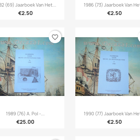
Quick view
Quick view


82 (69) Jaarboek Van Het...
1986 (73) Jaarboek Van Het
€2.50
€2.50
favorite_border
Quick view
Quick view


1989 (76) A. Pol -...
1990 (77) Jaarboek Van Het
€25.00
€2.50