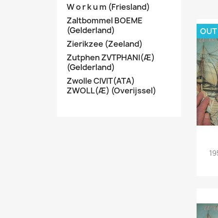
W o r k u m (Friesland)
Zaltbommel BOEME
(Gelderland)
OUT
Zierikzee (Zeeland)
Zutphen ZVTPHANI(Æ)
(Gelderland)
Zwolle CIVIT(ATA)
ZWOLL(Æ) (Overijssel)
19