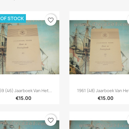
 OF STOCK
favorite_border
Quick view
Quick view


59 (46) Jaarboek Van Het...
1961 (48) Jaarboek Van Het
€15.00
€15.00
favorite_border