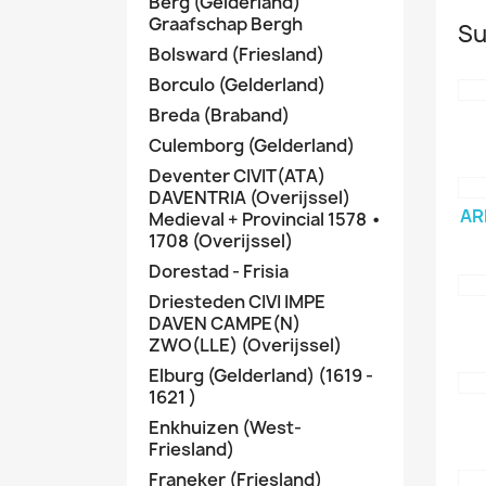
Berg (Gelderland)
Graafschap Bergh
Su
Bolsward (Friesland)
Borculo (Gelderland)
Breda (Braband)
Culemborg (Gelderland)
Deventer CIVIT(ATA)
DAVENTRIA (Overijssel)
AR
Medieval + Provincial 1578 •
1708 (Overijssel)
Dorestad - Frisia
Driesteden CIVI IMPE
DAVEN CAMPE(N)
ZWO(LLE) (Overijssel)
Elburg (Gelderland) (1619 -
1621 )
Enkhuizen (West-
Friesland)
Franeker (Friesland)