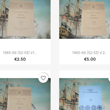
Quick view
Quick view


1965-66 (52-53) V.1...
1965-66 (52-53) V.2...
€2.50
€5.00
favorite_border