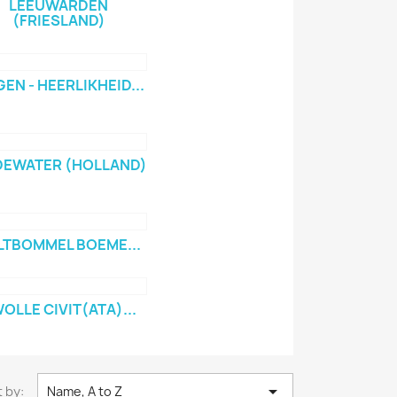
LEEUWARDEN
(FRIESLAND)
EN - HEERLIKHEID...
EWATER (HOLLAND)
LTBOMMEL BOEME...
OLLE CIVIT(ATA)...

 by:
Name, A to Z