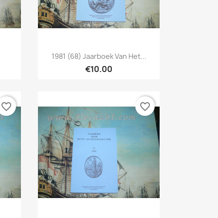
Quick view

1981 (68) Jaarboek Van Het...
€10.00
favorite_border
favorite_border