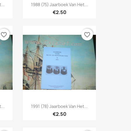
Quick view

...
1988 (75) Jaarboek Van Het...
€2.50
favorite_border
favorite_border
Quick view

...
1991 (78) Jaarboek Van Het...
€2.50