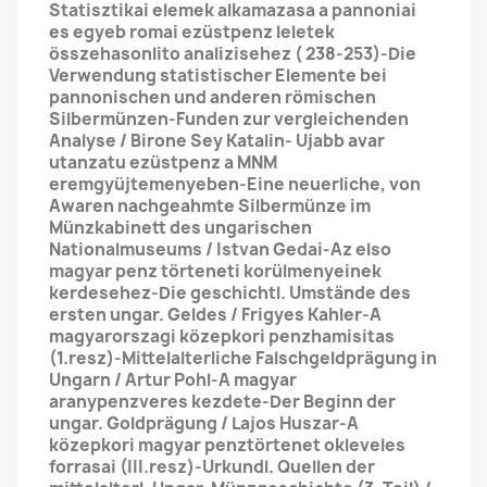
Statisztikai elemek alkamazasa a pannoniai
es egyeb romai ezüstpenz leletek
összehasonlito analizisehez ( 238-253)-Die
Verwendung statistischer Elemente bei
pannonischen und anderen römischen
Silbermünzen-Funden zur vergleichenden
Analyse / Birone Sey Katalin- Ujabb avar
utanzatu ezüstpenz a MNM
eremgyüjtemenyeben-Eine neuerliche, von
Awaren nachgeahmte Silbermünze im
Münzkabinett des ungarischen
Nationalmuseums / Istvan Gedai-Az elso
magyar penz törteneti korülmenyeinek
kerdesehez-Die geschichtl. Umstände des
ersten ungar. Geldes / Frigyes Kahler-A
magyarorszagi közepkori penzhamisitas
(1.resz)-Mittelalterliche Falschgeldprägung in
Ungarn / Artur Pohl-A magyar
aranypenzveres kezdete-Der Beginn der
ungar. Goldprägung / Lajos Huszar-A
közepkori magyar penztörtenet okleveles
forrasai (III.resz)-Urkundl. Quellen der