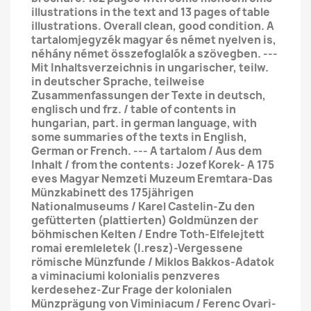
illustrations in the text and 13 pages of table
illustrations. Overall clean, good condition. A
tartalomjegyzék magyar és német nyelven is,
néhány német összefoglalók a szövegben. ---
Mit Inhaltsverzeichnis in ungarischer, teilw.
in deutscher Sprache, teilweise
Zusammenfassungen der Texte in deutsch,
englisch und frz. / table of contents in
hungarian, part. in german language, with
some summaries of the texts in English,
German or French. --- A tartalom / Aus dem
Inhalt / from the contents: Jozef Korek- A 175
eves Magyar Nemzeti Muzeum Eremtara-Das
Münzkabinett des 175jährigen
Nationalmuseums / Karel Castelin-Zu den
gefütterten (plattierten) Goldmünzen der
böhmischen Kelten / Endre Toth-Elfelejtett
romai eremleletek (I.resz)-Vergessene
römische Münzfunde / Miklos Bakkos-Adatok
a viminaciumi kolonialis penzveres
kerdesehez-Zur Frage der kolonialen
Münzprägung von Viminiacum / Ferenc Ovari-