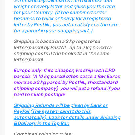
automatically calculates the thickness and
weight of every letter
and gives you the rate
for your Country.
(If the combined order
becomes to thick or heavy for a registered
letter
by PostNL, you automaticly see the rate
for a parcel in your shoppingcart.)
Shipping is based on a 2 kg registered
letter/parcel by PostNL, up to 2 kg no extra
shipping costs if the books fit in the same
letter/parcel.
Europe only: If its cheaper, we ship with DPD
parcels (A 10 kg parcel often costs a few Euros
more as a 2 kg parcel by PostNL, the standard
shipping company) you will get a refund if you
paid to much postage!
Shipping Refunds will be given by Bank or
PayPal (The system cann't do this
automatcally). Look for details under Shipping
& Delivery in the Top Bar.
Combined shipping rules: