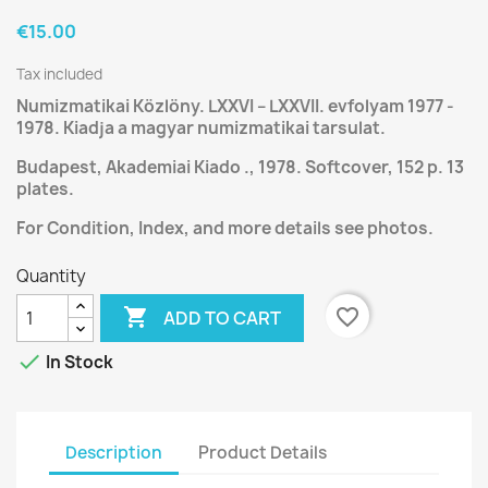
€15.00
Tax included
Numizmatikai Közlöny. LXXVI – LXXVII. evfolyam 1977 -
1978. Kiadja a magyar numizmatikai tarsulat.
Budapest, Akademiai Kiado ., 1978. Softcover, 152 p. 13
plates.
For Condition, Index, and more details see photos.
Quantity

favorite_border
ADD TO CART

In Stock
Description
Product Details