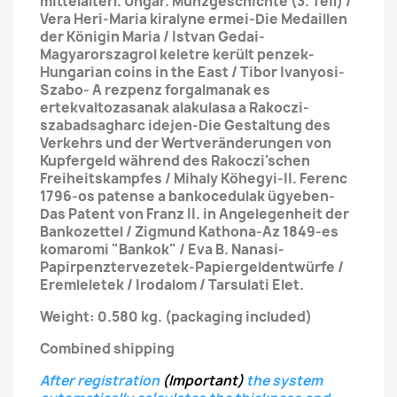
mittelalterl. Ungar. Münzgeschichte (3. Teil) /
Vera Heri-Maria kiralyne ermei-Die Medaillen
der Königin Maria / Istvan Gedai-
Magyarorszagrol keletre került penzek-
Hungarian coins in the East / Tibor Ivanyosi-
Szabo- A rezpenz forgalmanak es
ertekvaltozasanak alakulasa a Rakoczi-
szabadsagharc idejen-Die Gestaltung des
Verkehrs und der Wertveränderungen von
Kupfergeld während des Rakoczi'schen
Freiheitskampfes / Mihaly Köhegyi-II. Ferenc
1796-os patense a bankocedulak ügyeben-
Das Patent von Franz II. in Angelegenheit der
Bankozettel / Zigmund Kathona-Az 1849-es
komaromi "Bankok" / Eva B. Nanasi-
Papirpenztervezetek-Papiergeldentwürfe /
Eremleletek / Irodalom / Tarsulati Elet.
Weight: 0.580 kg.
(packaging included)
Combined shipping
After registration
(Important)
the system