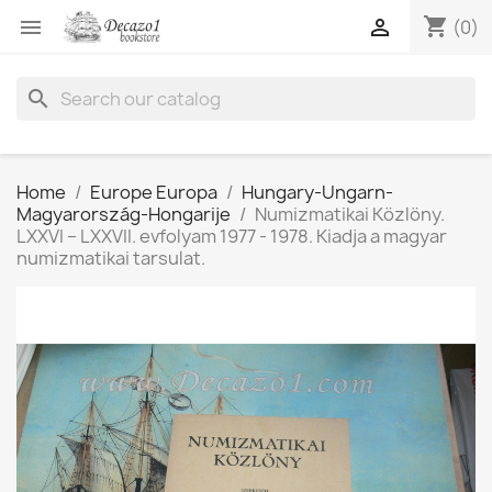
shopping_cart


(0)
search
Home
Europe Europa
Hungary-Ungarn-
Magyarország-Hongarije
Numizmatikai Közlöny.
LXXVI – LXXVII. evfolyam 1977 - 1978. Kiadja a magyar
numizmatikai tarsulat.