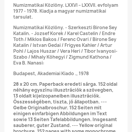
Numizmatikai Közlöny. LXXVI – LXXVII. evfolyam
1977 - 1978. Kiadja a magyar numizmatikai
tarsulat.
Numizmatikai Közlöny. - Szerkeszti Birone Sey
Katalin. - Jozsef Korek / Karel Castelin / Endre
Toth / Miklos Bakos / Ferenc Ovari / Birone Sey
Katalin / Istvan Gedai / Frigyes Kahler / Artur
Pohl / Lajos Huszar / Vera Heri / Tibor Ivanyosi-
Szabo / Mihaly Köhegyi / Zigmund Kathona /
Eva B. Nanasi:
Budapest, Akademiai Kiado ., 1978
28 x 20 cm. Paperback eredeti sárga. 152 oldal
néhány egyszínu illusztrációk a szövegben,
13 oldalt kijelzopanelben illusztrációk.
Összességében, tiszta, jó állapotban. ---
Gelbe Originalbroschur. 152 Seiten mit
einigen einfarbigen Abbildungen im Text
sowie 13 Seiten Tafelabbildungen. Insgesamt
sauberer, guter Zustand. --- Yellow original
brochure. 152 pages with some monochrome