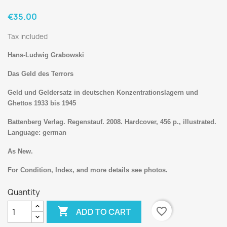
€35.00
Tax included
Hans-Ludwig Grabowski
Das Geld des Terrors
Geld und Geldersatz in deutschen Konzentrationslagern und
Ghettos 1933 bis 1945
Battenberg Verlag. Regenstauf. 2008.
Hardcover, 456 p., illustrated.
Language: german
As New.
For Condition, Index, and more details see photos.
Quantity

favorite_border
ADD TO CART