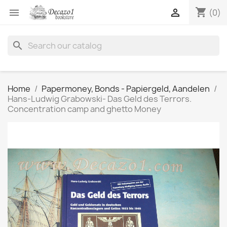
shopping_cart


(0)
search
Home
Papermoney, Bonds - Papiergeld, Aandelen
Hans-Ludwig Grabowski- Das Geld des Terrors.
Concentration camp and ghetto Money