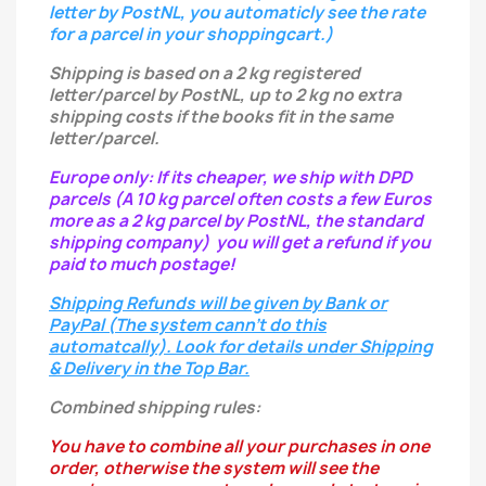
letter
by PostNL, you automaticly see the rate
for a parcel in your shoppingcart.)
Shipping is based on a 2 kg registered
letter/parcel by PostNL, up to 2 kg no extra
shipping costs if the books fit in the same
letter/parcel.
Europe only: If its cheaper, we ship with DPD
parcels (A 10 kg parcel often costs a few Euros
more as a 2 kg parcel by PostNL, the standard
shipping company) you will get a refund if you
paid to much postage!
Shipping Refunds will be given by Bank or
PayPal (The system cann't do this
automatcally). Look for details under Shipping
& Delivery in the Top Bar.
Combined shipping rules:
You have to combine all your purchases in one
order, otherwise the system will see the