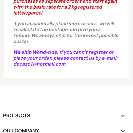
purchases as seperate orders and start again
with the basic rate for a 2 kg registered
letter/parcel.
If
you
accidentally
place more orders, we will
recalculate the postage and give you a
refund.
We always ship for the lowest possible
costs!
We ship Worldwide, if you cann't register or
place your order, please contact us by e-mail:
decazo1@hotmail.com
PRODUCTS

OUR COMPANY
