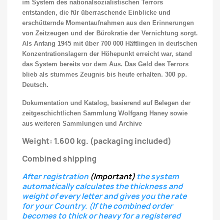
im System des nationalsozialistischen Terrors
entstanden, die für überraschende Einblicke und
erschütternde Momentaufnahmen aus den Erinnerungen
von Zeitzeugen und der Bürokratie der Vernichtung sorgt.
Als Anfang 1945 mit über 700 000 Häftlingen in deutschen
Konzentrationslagern der Höhepunkt erreicht war, stand
das System bereits vor dem Aus. Das Geld des Terrors
blieb als stummes Zeugnis bis heute erhalten. 300 pp.
Deutsch.
Dokumentation und Katalog, basierend auf Belegen der
zeitgeschichtlichen Sammlung Wolfgang Haney sowie
aus weiteren Sammlungen und Archive
Weight: 1.600 kg.
(packaging included)
Combined shipping
After registration
(Important)
the system
automatically calculates the thickness and
weight of every letter
and gives you the rate
for your Country.
(If the combined order
becomes to thick or heavy for a registered